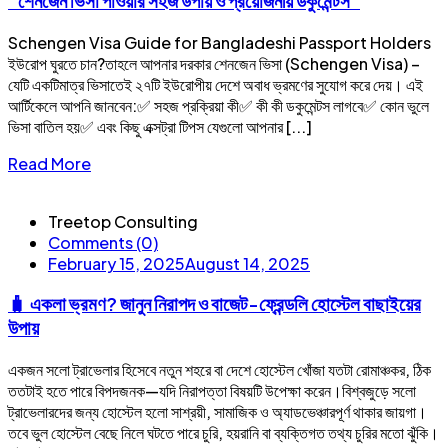
“শেনজেন ভিসা পাওয়ার সহজ উপায় ও প্রয়োজনীয় ডকুমেন্টস”
Schengen Visa Guide for Bangladeshi Passport Holders
ইউরোপ ঘুরতে চান?তাহলে আপনার দরকার শেনজেন ভিসা (Schengen Visa) –
যেটি একটিমাত্র ভিসাতেই ২৭টি ইউরোপীয় দেশে অবাধ ভ্রমণের সুযোগ করে দেয়। এই
আর্টিকেলে আপনি জানবেন:✅ সহজ প্রক্রিয়া কী✅ কী কী ডকুমেন্টস লাগবে✅ কোন ভুলে
ভিসা বাতিল হয়✅ এবং কিছু এক্সট্রা টিপস যেগুলো আপনার [...]
Read More
Treetop Consulting
Comments (0)
February 15, 2025
August 14, 2025
🧳 একলা ভ্রমণ? জানুন নিরাপদ ও বাজেট-ফ্রেন্ডলি হোস্টেল বাছাইয়ের
উপায়
একজন সলো ট্রাভেলার হিসেবে নতুন শহরে বা দেশে হোস্টেল খোঁজা যতটা রোমাঞ্চকর, ঠিক
ততটাই হতে পারে বিপদজনক—যদি নিরাপত্তা বিষয়টি উপেক্ষা করেন।বিশ্বজুড়ে সলো
ট্রাভেলারদের জন্য হোস্টেল হলো সাশ্রয়ী, সামাজিক ও অ্যাডভেঞ্চারপূর্ণ থাকার জায়গা।
তবে ভুল হোস্টেল বেছে নিলে ঘটতে পারে চুরি, হয়রানি বা ব্যক্তিগত তথ্য চুরির মতো ঝুঁকি।