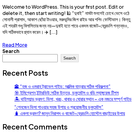
Welcome to WordPress. This is your first post. Edit or
delete it, then start writing! 🕌 “দুবাই” নামটা শুনলেই চোখে ভেসে ওঠে
সোনালী প্রাসাদ, আকাশ ছোঁয়া টাওয়ার, মরুভূমির জিপ রাইড আর শপিং ফেস্টিভাল। কিন্তু
এই শহরটা শুধু বিলাসিতার জন্য নয়—দুবাই হতে পারে একদম বাজেট-ফ্রেন্ডলি গন্তব্যও,
যদি সঠিকভাবে প্ল্যান করেন। ✈️ [...]
Read More
Search
Search
Recent Posts
🕋 “হজ ও ওমরাহ ট্রাভেল গাইড: আত্মিক যাত্রার সঠিক পরিকল্পনা”
🎯 ইমিগ্রেশন ইন্টারভিউ:সঠিক উত্তর, ডকুমেন্টস ও বডি ল্যাঙ্গুয়েজ টিপস
🏝️ থাইল্যান্ড ভ্রমণ: ভিসা, খরচ, খাবার ও ঘোরার স্থান – এক নজরে সম্পূর্ণ গাইড
“শেনজেন ভিসা পাওয়ার সহজ উপায় ও প্রয়োজনীয় ডকুমেন্টস”
🧳 একলা ভ্রমণ? জানুন নিরাপদ ও বাজেট-ফ্রেন্ডলি হোস্টেল বাছাইয়ের উপায়
Recent Comments