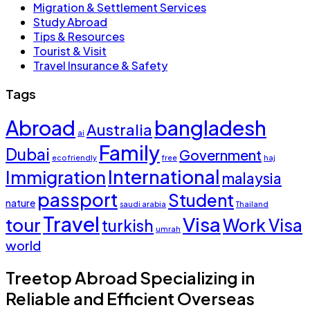
Migration & Settlement Services
Study Abroad
Tips & Resources
Tourist & Visit
Travel Insurance & Safety
Tags
Abroad
bangladesh
Australia
ai
Family
Dubai
Government
eco friendly
free
haj
International
Immigration
malaysia
passport
Student
nature
saudi arabia
Thailand
Travel
Visa
tour
Work Visa
turkish
umrah
world
Treetop Abroad Specializing in
Reliable and Efficient Overseas