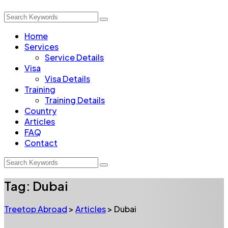
Home
Services
Service Details
Visa
Visa Details
Training
Training Details
Country
Articles
FAQ
Contact
Tag:
Dubai
Treetop Abroad
>
Articles
>
Dubai